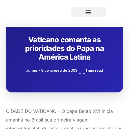
Vaticano comenta as
prioridades do Papa na
América Latina
admin
9 de janeiro de 2009
1 min read
CIDADE DO VATICANO – O papa Bento XVI inicia
amanhã no Brasil sua primeira viagem
intercontinental, durante a qual expressará diante das