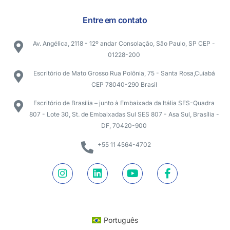
Entre em contato
Av. Angélica, 2118 - 12º andar Consolação, São Paulo, SP CEP -
01228-200
Escritório de Mato Grosso Rua Polônia, 75 - Santa Rosa,Cuiabá
CEP 78040-290 Brasil
Escritório de Brasília – junto à Embaixada da Itália SES-Quadra
807 - Lote 30, St. de Embaixadas Sul SES 807 - Asa Sul, Brasília -
DF, 70420-900
+55 11 4564-4702
Português