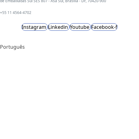
de Embaixadas Sul SES 807 - Asa Sul, Brasília - DF, 70420-900
+55 11 4564-4702
Instagram
Linkedin
Youtube
Facebook-f
Português