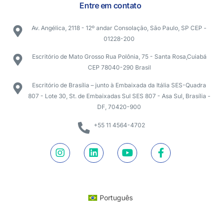
Entre em contato
Av. Angélica, 2118 - 12º andar Consolação, São Paulo, SP CEP -
01228-200
Escritório de Mato Grosso Rua Polônia, 75 - Santa Rosa,Cuiabá
CEP 78040-290 Brasil
Escritório de Brasília – junto à Embaixada da Itália SES-Quadra
807 - Lote 30, St. de Embaixadas Sul SES 807 - Asa Sul, Brasília -
DF, 70420-900
+55 11 4564-4702
Português