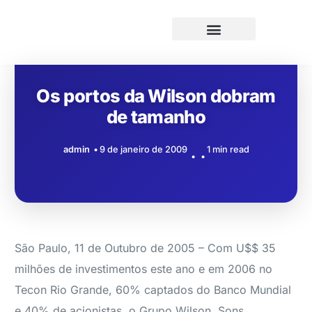
Os portos da Wilson dobram
de tamanho
admin
9 de janeiro de 2009
1 min read
São Paulo, 11 de Outubro de 2005 – Com U$$ 35
milhões de investimentos este ano e em 2006 no
Tecon Rio Grande, 60% captados do Banco Mundial
e 40% de acionistas, o Grupo Wilson, Sons