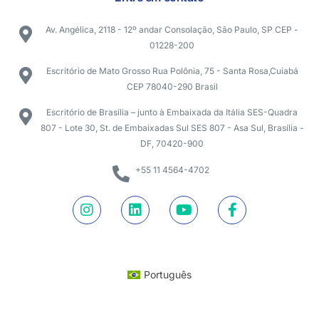
Av. Angélica, 2118 - 12º andar Consolação, São Paulo, SP CEP -
01228-200
Escritório de Mato Grosso Rua Polônia, 75 - Santa Rosa,Cuiabá
CEP 78040-290 Brasil
Escritório de Brasília – junto à Embaixada da Itália SES-Quadra
807 - Lote 30, St. de Embaixadas Sul SES 807 - Asa Sul, Brasília -
DF, 70420-900
+55 11 4564-4702
Português