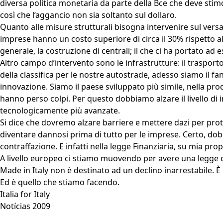
diversa politica monetaria da parte della Bce che deve stimo
così che l’aggancio non sia soltanto sul dollaro.
Quanto alle misure strutturali bisogna intervenire sul versa
imprese hanno un costo superiore di circa il 30% rispetto al
generale, la costruzione di centrali; il che ci ha portato a
Altro campo d’intervento sono le infrastrutture: il trasport
della classifica per le nostre autostrade, adesso siamo il f
innovazione. Siamo il paese sviluppato più simile, nella produz
hanno perso colpi. Per questo dobbiamo alzare il livello di
tecnologicamente più avanzate.
Si dice che dovremo alzare barriere e mettere dazi per proteg
diventare dannosi prima di tutto per le imprese. Certo, dobb
contraffazione. E infatti nella legge Finanziaria, su mia pr
A livello europeo ci stiamo muovendo per avere una legge c
Made in Italy non è destinato ad un declino inarrestabile. È
Ed è quello che stiamo facendo.
Italia for Italy
Notícias 2009