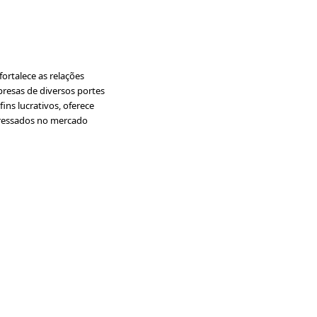
ortalece as relações
presas de diversos portes
ins lucrativos, oferece
nteressados no mercado