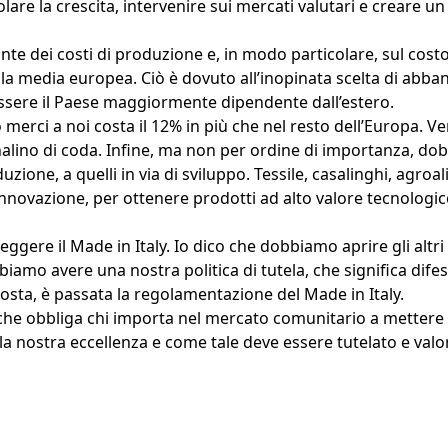
lare la crescita, intervenire sui mercati valutari e creare 
nte dei costi di produzione e, in modo particolare, sul costo
la media europea. Ciò è dovuto all’inopinata scelta di abban
d essere il Paese maggiormente dipendente dall’estero.
o merci a noi costa il 12% in più che nel resto dell’Europa. 
analino di coda. Infine, ma non per ordine di importanza, dob
ione, a quelli in via di sviluppo. Tessile, casalinghi, agroali
 innovazione, per ottenere prodotti ad alto valore tecnolog
gere il Made in Italy. Io dico che dobbiamo aprire gli altri 
iamo avere una nostra politica di tutela, che significa difes
oposta, è passata la regolamentazione del Made in Italy.
he obbliga chi importa nel mercato comunitario a mettere i
 la nostra eccellenza e come tale deve essere tutelato e valo