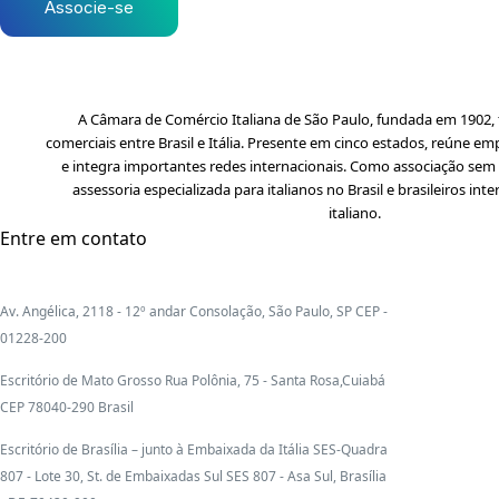
Associe-se
A Câmara de Comércio Italiana de São Paulo, fundada em 1902, f
comerciais entre Brasil e Itália. Presente em cinco estados, reúne em
e integra importantes redes internacionais. Como associação sem f
assessoria especializada para italianos no Brasil e brasileiros i
italiano.
Entre em contato
Av. Angélica, 2118 - 12º andar Consolação, São Paulo, SP CEP -
01228-200
Escritório de Mato Grosso Rua Polônia, 75 - Santa Rosa,Cuiabá
CEP 78040-290 Brasil
Escritório de Brasília – junto à Embaixada da Itália SES-Quadra
807 - Lote 30, St. de Embaixadas Sul SES 807 - Asa Sul, Brasília