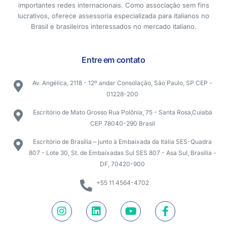
importantes redes internacionais. Como associação sem fins
lucrativos, oferece assessoria especializada para italianos no
Brasil e brasileiros interessados no mercado italiano.
Entre em contato
Av. Angélica, 2118 - 12º andar Consolação, São Paulo, SP CEP -
01228-200
Escritório de Mato Grosso Rua Polônia, 75 - Santa Rosa,Cuiabá
CEP 78040-290 Brasil
Escritório de Brasília – junto à Embaixada da Itália SES-Quadra
807 - Lote 30, St. de Embaixadas Sul SES 807 - Asa Sul, Brasília -
DF, 70420-900
+55 11 4564-4702