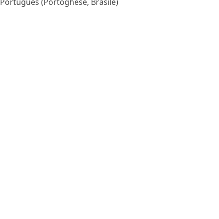
Português
(
Portoghese, Brasile
)