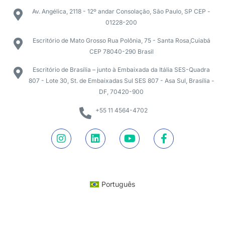
Av. Angélica, 2118 - 12º andar Consolação, São Paulo, SP CEP -
01228-200
Escritório de Mato Grosso Rua Polônia, 75 - Santa Rosa,Cuiabá
CEP 78040-290 Brasil
Escritório de Brasília – junto à Embaixada da Itália SES-Quadra
807 - Lote 30, St. de Embaixadas Sul SES 807 - Asa Sul, Brasília -
DF, 70420-900
+55 11 4564-4702
Português