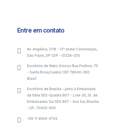
Entre em contato
Av. Angélica, 2118 - 12º andar Consolação,
São Paulo, SP CEP - 01228-200
Escritório de Mato Grosso Rua Polônia, 75
- Santa Rosa,Cuiabá CEP 78040-290
Brasil
Escritório de Brasília – junto à Embaixada
da Itália SES-Quadra 807 - Lote 30, St. de
Embaixadas Sul SES 807 - Asa Sul, Brasília
- DF, 70420-900
+55 11 4564-4702