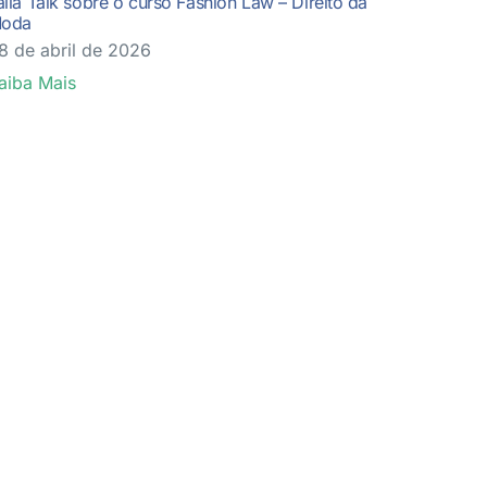
tália Talk sobre o curso Fashion Law – Direito da
oda
8 de abril de 2026
aiba Mais