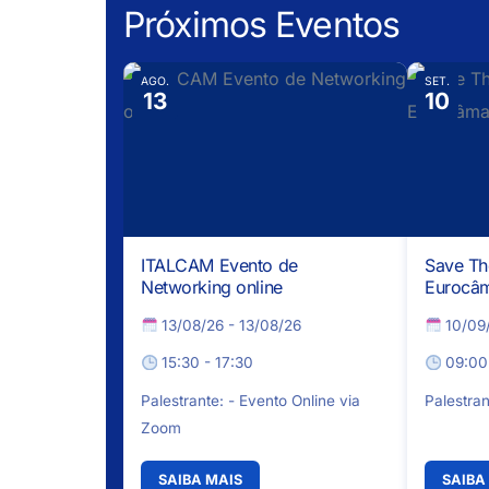
Próximos Eventos
AGO.
SET.
13
10
ITALCAM Evento de
Save Th
Networking online
Eurocâm
13/08/26 - 13/08/26
10/09/
15:30 - 17:30
09:00 
Palestrante: - Evento Online via
Palestran
Zoom
SAIBA MAIS
SAIBA