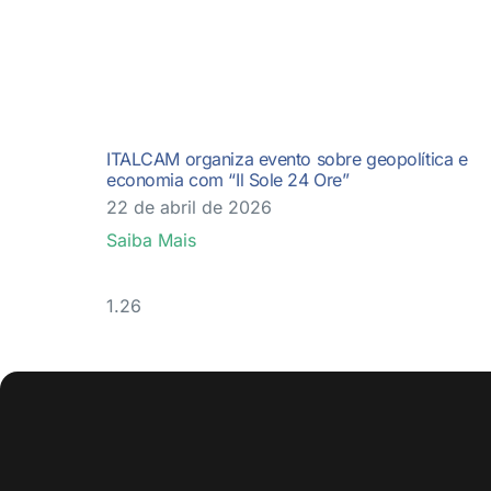
ITALCAM organiza evento sobre geopolítica e
economia com “Il Sole 24 Ore”
22 de abril de 2026
Saiba Mais