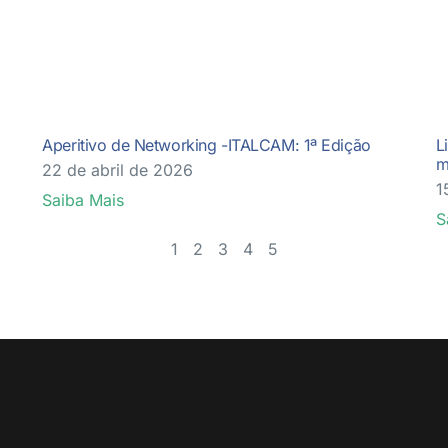
Aperitivo de Networking -ITALCAM: 1ª Edição
L
m
22 de abril de 2026
1
Saiba Mais
S
1
2
3
4
5