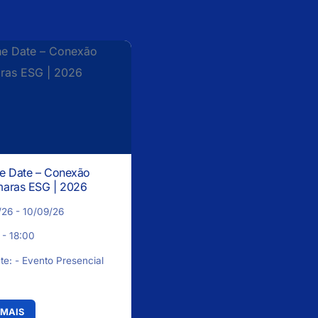
e Date – Conexão
aras ESG | 2026
26 - 10/09/26
- 18:00
te: - Evento Presencial
 MAIS