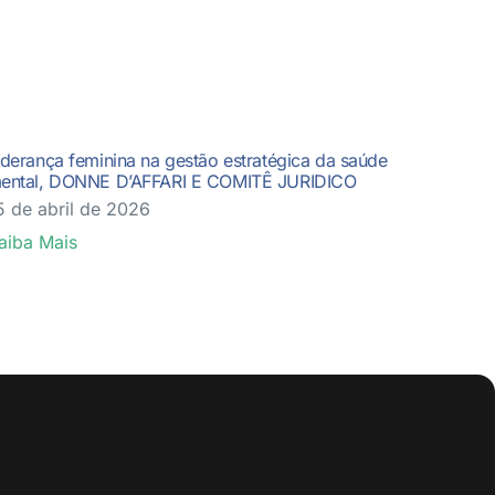
iderança feminina na gestão estratégica da saúde
ental, DONNE D’AFFARI E COMITÊ JURIDICO
5 de abril de 2026
aiba Mais