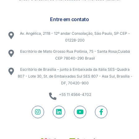
Entre em contato
Av. Angélica, 2118 - 12º andar Consolação, São Paulo, SP CEP -
01228-200
Escritório de Mato Grosso Rua Polônia, 75 - Santa Rosa,Cuiabá
CEP 78040-290 Brasil
Escritório de Brasília – junto à Embaixada da Itália SES-Quadra
807 - Lote 30, St. de Embaixadas Sul SES 807 - Asa Sul, Brasília -
DF, 70420-900
+55 11 4564-4702