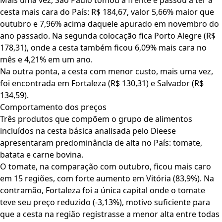
Mais uma vez, São Paulo tomou a frente e passou a ter a
cesta mais cara do País: R$ 184,67, valor 5,66% maior que
outubro e 7,96% acima daquele apurado em novembro do
ano passado. Na segunda colocação fica Porto Alegre (R$
178,31), onde a cesta também ficou 6,09% mais cara no
mês e 4,21% em um ano.
Na outra ponta, a cesta com menor custo, mais uma vez,
foi encontrada em Fortaleza (R$ 130,31) e Salvador (R$
134,59).
Comportamento dos preços
Três produtos que compõem o grupo de alimentos
incluídos na cesta básica analisada pelo Dieese
apresentaram predominância de alta no País: tomate,
batata e carne bovina.
O tomate, na comparação com outubro, ficou mais caro
em 15 regiões, com forte aumento em Vitória (83,9%). Na
contramão, Fortaleza foi a única capital onde o tomate
teve seu preço reduzido (-3,13%), motivo suficiente para
que a cesta na região registrasse a menor alta entre todas