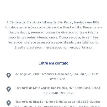
A Câmara de Comércio Italiana de São Paulo, fundada em 1902,
fortalece as relações comerciais entre Brasil e Itália. Presente em
cinco estados, reúne empresas de diversos portes e integra
importantes redes internacionais. Como associação sem fins
lucrativos, oferece assessoria especializada para italianos no
Brasil e brasileiros interessados no mercado italiano.
Entre em contato
Av. Angélica, 2118 - 12º andar Consolação, São Paulo, SP CEP -
01228-200
Escritório de Mato Grosso Rua Polônia, 75 - Santa Rosa,Cuiabá
CEP 78040-290 Brasil
Escritório de Brasília – junto à Embaixada da Itália SES-Quadra
807 - Lote 30, St. de Embaixadas Sul SES 807 - Asa Sul, Brasília -