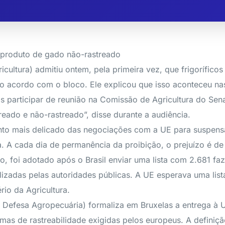
e produto de gado não-rastreado
icultura) admitiu ontem, pela primeira vez, que frigorífico
do acordo com o bloco. Ele explicou que isso aconteceu n
pós participar de reunião na Comissão de Agricultura do Sen
eado e não-rastreado”, disse durante a audiência.
nto mais delicado das negociações com a UE para suspensã
a. A cada dia de permanência da proibição, o prejuízo é d
ro, foi adotado após o Brasil enviar uma lista com 2.681 fa
lizadas pelas autoridades públicas. A UE esperava uma li
rio da Agricultura.
 de Defesa Agropecuária) formaliza em Bruxelas a entrega 
as de rastreabilidade exigidas pelos europeus. A definiçã