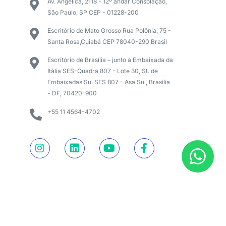
Av. Angélica, 2118 - 12º andar Consolação,
São Paulo, SP CEP - 01228-200
Escritório de Mato Grosso Rua Polônia, 75 -
Santa Rosa,Cuiabá CEP 78040-290 Brasil
Escritório de Brasília – junto à Embaixada da
Itália SES-Quadra 807 - Lote 30, St. de
Embaixadas Sul SES 807 - Asa Sul, Brasília
- DF, 70420-900
+55 11 4564-4702