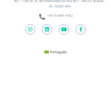
807 - Lote 30, St. de Embaixadas Sul SES 807 - Asa Sul, Brasília -
DF, 70420-900
+55 11 4564-4702
Português