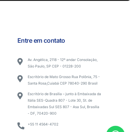
Entre em contato
Av. Angélica, 2118 - 12º andar Consolação,
São Paulo, SP CEP - 01228-200
Escritório de Mato Grosso Rua Polônia, 75 -
Santa Rosa,Cuiabá CEP 78040-290 Brasil
Escritório de Brasília – junto à Embaixada da
Itália SES-Quadra 807 - Lote 30, St. de
Embaixadas Sul SES 807 - Asa Sul, Brasília
- DF, 70420-900
+55 11 4564-4702