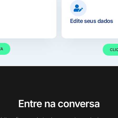
Edite seus dados
TA
CLI
Entre na conversa