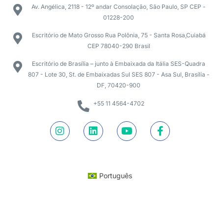
Av. Angélica, 2118 - 12º andar Consolação, São Paulo, SP CEP -
01228-200
Escritório de Mato Grosso Rua Polônia, 75 - Santa Rosa,Cuiabá
CEP 78040-290 Brasil
Escritório de Brasília – junto à Embaixada da Itália SES-Quadra
807 - Lote 30, St. de Embaixadas Sul SES 807 - Asa Sul, Brasília -
DF, 70420-900
+55 11 4564-4702
Português