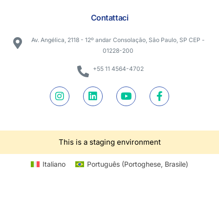
Contattaci
Av. Angélica, 2118 - 12º andar Consolação, São Paulo, SP CEP -
01228-200
+55 11 4564-4702
This is a staging environment
Italiano
Português
(
Portoghese, Brasile
)