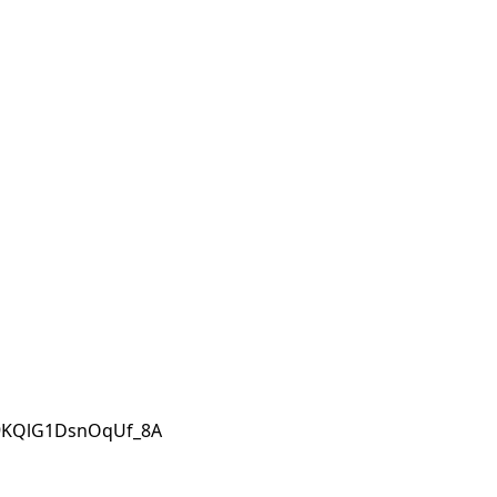
d9KQlG1DsnOqUf_8A