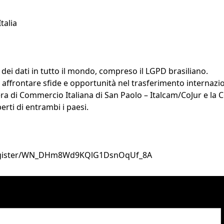
talia
 dei dati in tutto il mondo, compreso il LGPD brasiliano.
no affrontare sfide e opportunità nel trasferimento internazio
ra di Commercio Italiana di San Paolo – Italcam/CoJur e la 
rti di entrambi i paesi.
register/WN_DHm8Wd9KQlG1DsnOqUf_8A