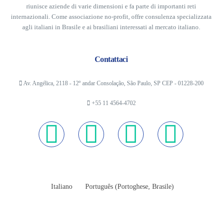
riunisce aziende di varie dimensioni e fa parte di importanti reti
internazionali. Come associazione no-profit, offre consulenza specializzata
agli italiani in Brasile e ai brasiliani interessati al mercato italiano.
Contattaci
Av. Angélica, 2118 - 12º andar Consolação, São Paulo, SP CEP - 01228-200
+55 11 4564-4702
Italiano
Português
(
Portoghese, Brasile
)