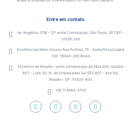
Brasil e brasileiros interessados no mercado italiano.
Entre em contato
Av. Angélica, 2118 - 12º andar Consolação, São Paulo, SP CEP -
01228-200
Escritório de Mato Grosso Rua Polônia, 75 - Santa Rosa,Cuiabá
CEP 78040-290 Brasil
Escritório de Brasília – junto à Embaixada da Itália SES-Quadra
807 - Lote 30, St. de Embaixadas Sul SES 807 - Asa Sul,
Brasília - DF, 70420-900
+55 11 4564-4702